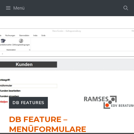
Zum
Menü
Inhalt
springen
DB FEATURES
DB FEATURE –
MENÜFORMULARE